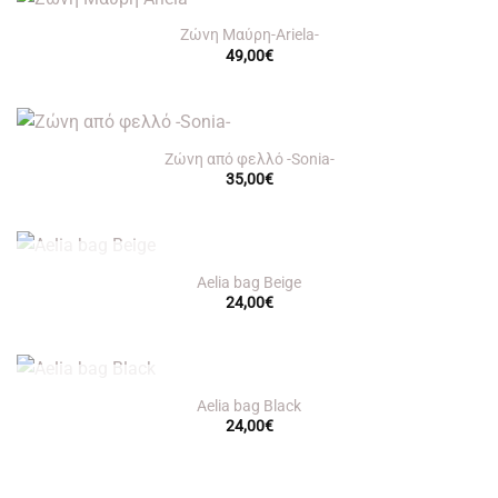
Ζώνη Μαύρη-Ariela-
49,00
€
Ζώνη από φελλό -Sonia-
35,00
€
OUT OF STOCK
Aelia bag Beige
24,00
€
OUT OF STOCK
Aelia bag Black
24,00
€