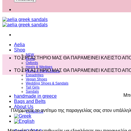
Aelia
Shop
NEW
ΤΟ ΕΡΓΑΣΤΗΡΙΟ ΜΑΣ ΘΑ ΠΑΡΑΜΕΙΝΕΙ ΚΛΕΙΣΤΟ ΑΠΟ 
Boots
Oxfords
Heels & Wedges
ΤΟ ΕΡΓΑΣΤΗΡΙΟ ΜΑΣ ΘΑ ΠΑΡΑΜΕΙΝΕΙ ΚΛΕΙΣΤΟ ΑΠΟ 
Mules & Ballet Shoes
Espadrilles
Vegan Shoes
Wedding Shoes & Sandals
Tall Girls
Sandals
Μπο
handmade in greece
Bags and Belts
About Us
Πληρώνετε το αντίτιμο της παραγγελίας σας στον υπάλληλο 
Contact Us
Μπορείτε εάν το επιθυμείτε να εξοφλήσετε την παραγγελία