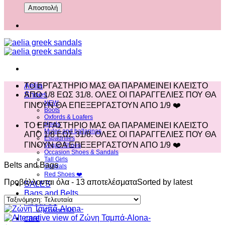
Aelia
ΤΟ ΕΡΓΑΣΤΗΡΙΟ ΜΑΣ ΘΑ ΠΑΡΑΜΕΙΝΕΙ ΚΛΕΙΣΤΟ
Shoes
ΑΠΟ 1/8 ΕΩΣ 31/8. ΟΛΕΣ ΟΙ ΠΑΡΑΓΓΕΛΙΕΣ ΠΟΥ ΘΑ
NEW
ΓΙΝΟΥΝ ΘΑ ΕΠΕΞΕΡΓΑΣΤΟΥΝ ΑΠΟ 1/9 ❤️
Boots
Oxfords & Loafers
Heels
ΤΟ ΕΡΓΑΣΤΗΡΙΟ ΜΑΣ ΘΑ ΠΑΡΑΜΕΙΝΕΙ ΚΛΕΙΣΤΟ
Mules and ballarinas
ΑΠΟ 1/8 ΕΩΣ 31/8. ΟΛΕΣ ΟΙ ΠΑΡΑΓΓΕΛΙΕΣ ΠΟΥ ΘΑ
Espadrilles
ΓΙΝΟΥΝ ΘΑ ΕΠΕΞΕΡΓΑΣΤΟΥΝ ΑΠΟ 1/9 ❤️
Vegan Shoes
Occasion Shoes & Sandals
Tall Girls
Belts and Bags
Sandals
Red Shoes ❤️
Προβάλλονται όλα - 13 αποτελέσματα
Sorted by latest
SALES
Bags and Belts
About Us
Contact Us
care