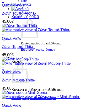
+
care
Quick View
Ζώνη Ταμπά-Alona-
Καλάθι /
0,00
€
0
45,00
€
+
Quick View
Κανένα προϊόν στο καλάθι σας.
Ζώνη Ταμπά-Thita-
Επιστροφή στο κατάστημα
45,00
€
0
Καλάθι
+
Quick View
Ζώνη Μαύρη-Thita-
45,00
€
Κανένα προϊόν στο καλάθι σας.
Επιστροφή στο κατάστημα
+
Quick View