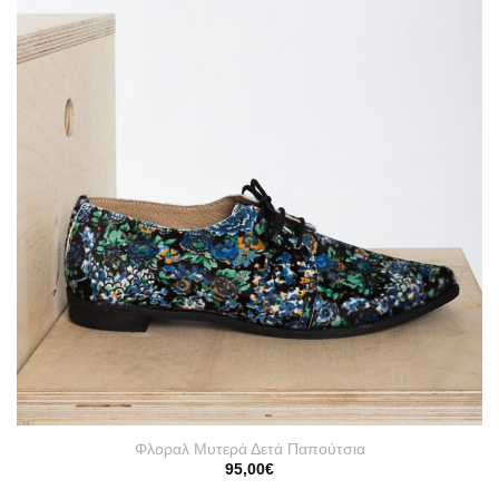
Φλοραλ Μυτερά Δετά Παπούτσια
95,00
€