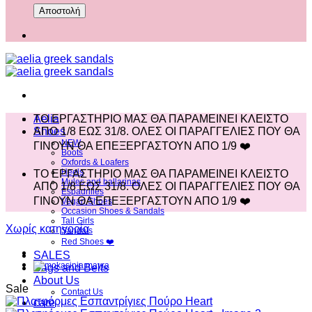
Aelia
ΤΟ ΕΡΓΑΣΤΗΡΙΟ ΜΑΣ ΘΑ ΠΑΡΑΜΕΙΝΕΙ ΚΛΕΙΣΤΟ
Shoes
ΑΠΟ 1/8 ΕΩΣ 31/8. ΟΛΕΣ ΟΙ ΠΑΡΑΓΓΕΛΙΕΣ ΠΟΥ ΘΑ
NEW
ΓΙΝΟΥΝ ΘΑ ΕΠΕΞΕΡΓΑΣΤΟΥΝ ΑΠΟ 1/9 ❤️
Boots
Oxfords & Loafers
Heels
ΤΟ ΕΡΓΑΣΤΗΡΙΟ ΜΑΣ ΘΑ ΠΑΡΑΜΕΙΝΕΙ ΚΛΕΙΣΤΟ
Mules and ballarinas
ΑΠΟ 1/8 ΕΩΣ 31/8. ΟΛΕΣ ΟΙ ΠΑΡΑΓΓΕΛΙΕΣ ΠΟΥ ΘΑ
Espadrilles
ΓΙΝΟΥΝ ΘΑ ΕΠΕΞΕΡΓΑΣΤΟΥΝ ΑΠΟ 1/9 ❤️
Vegan Shoes
Occasion Shoes & Sandals
Tall Girls
Χωρίς κατηγορία
Sandals
Red Shoes ❤️
SALES
Bags and Belts
About Us
Sale
Contact Us
care