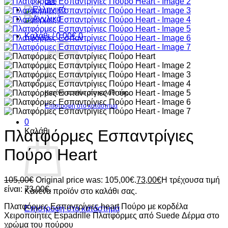
care
Καλάθι /
0,00
€
0
Κανένα προϊόν στο καλάθι σας.
Επιστροφή στο κατάστημα
0
Καλάθι
Πλατφόρμες Εσπαντρίγιες
Πούρο Heart
105,00
€
Original price was: 105,00€.
73,00
€
Η τρέχουσα τιμή
είναι: 73,00€.
Κανένα προϊόν στο καλάθι σας.
Πλατφόρμες Εσπαντρίγιες heart Πούρο με κορδέλα
Επιστροφή στο κατάστημα
Χειροποίητες Espadrille Πλατφόρμες από Suede Δέρμα στο
χρώμα του πούρου