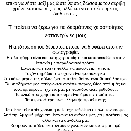
επικοινωνήστε μαζί μας ώστε να σας δώσουμε τον ακριβή
χρόνο κατασκευής τους αλλά και να επιπέσουμε τις
διαδικασίες.
Τι πρέπει να ξέρω για τις δερμάτινες χειροποίητες
εσπαντρίγιες μου;
Η απόχρωση του δέρματος μπορεί να διαφέρει από την
φωτογραφία.
Η πλατφόρμα είναι και αυτή χειροποίητη και κατασκευάζετε στην
Ισπανία με παραδοσιακό τρόπο.
Εσωτερικά περιέχει φελλό για μεγαλύτερη άνεση.
Τυχόν σημάδια στο σχοινί είναι φυσιολογικά.
Στο κάτω μέρος της σόλας έχει τοποθετηθεί αντιολισθητικό λάστιχο.
Τα υποδήματα μας φτιάχνονται κατόπιν παραγγελίας από εμάς και
τους έμπειρους τεχνίτες μας με παραδοσιακές μεθόδους.
Τα υλικά που χρησιμοποιούμε είναι άριστης ποιότητας.
Τα περισσότερα είναι ελληνικής προέλευσης
Τα πέντε τελευταία χρόνια η aelia έχει ταξιδέψει σε όλο τον κόσμο.
Από την Αμερική μέχρι την Ιαπωνία τα oxfords μας ,τα μποτάκια μας
αλλά και τα σανδάλια μας
Kοσμούν τα πόδια εκατοντάδων γυναικών και αυτό μας τιμά
ιδιαίτερα.