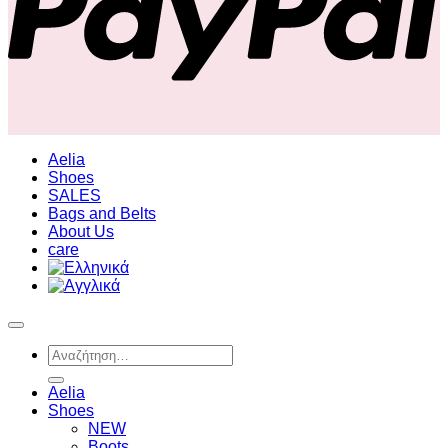
Aelia
Shoes
SALES
Bags and Belts
About Us
care
Αναζήτηση
για:
Aelia
Shoes
NEW
Boots