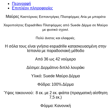
Πλατφόρμες
Περιγραφή
Aria
Επιπλέον πληροφορίες
ποσότητα
Μαύρες
Καστόρινες Εσπαντρίγιες Πλατφόρμες Aria με μπαρέτα
Χειροποίητες
Espadrilles Πλατφόρμες από Suede Δέρμα σε Μαύρο
με φυσικό σχοινί.
Πολύ άνετες και ελαφριές.
Η σόλα τους είναι γνήσια espadrille κατασκευασμένη στην
Ισπανία με παραδοσιακή μέθοδο
Από 36 ως 42 νούμερο
Δέσιμο: Δερμάτινο διπλό λουράκι
Υλικό: Suede Μαύρο Δέρμα
Φόδρα: 100% Δέρμα
Ύψος τακουνιού: 8 εκ. με 2 εκ. φιάπα (πραγματική αίσθηση
7,5 εκ.)
Φόρμα: Κανονική