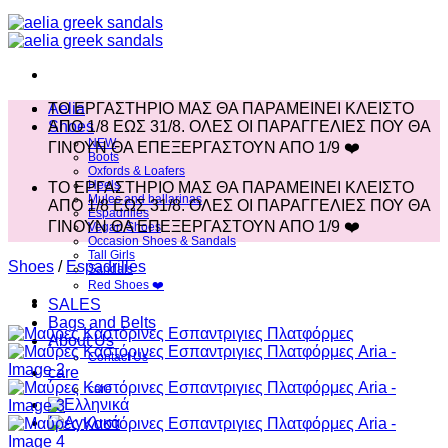
Aelia
ΤΟ ΕΡΓΑΣΤΗΡΙΟ ΜΑΣ ΘΑ ΠΑΡΑΜΕΙΝΕΙ ΚΛΕΙΣΤΟ
Shoes
ΑΠΟ 1/8 ΕΩΣ 31/8. ΟΛΕΣ ΟΙ ΠΑΡΑΓΓΕΛΙΕΣ ΠΟΥ ΘΑ
NEW
ΓΙΝΟΥΝ ΘΑ ΕΠΕΞΕΡΓΑΣΤΟΥΝ ΑΠΟ 1/9 ❤️
Boots
Oxfords & Loafers
Heels
ΤΟ ΕΡΓΑΣΤΗΡΙΟ ΜΑΣ ΘΑ ΠΑΡΑΜΕΙΝΕΙ ΚΛΕΙΣΤΟ
Mules and ballarinas
ΑΠΟ 1/8 ΕΩΣ 31/8. ΟΛΕΣ ΟΙ ΠΑΡΑΓΓΕΛΙΕΣ ΠΟΥ ΘΑ
Espadrilles
ΓΙΝΟΥΝ ΘΑ ΕΠΕΞΕΡΓΑΣΤΟΥΝ ΑΠΟ 1/9 ❤️
Vegan Shoes
Occasion Shoes & Sandals
Tall Girls
Shoes
/
Espadrilles
Sandals
Red Shoes ❤️
SALES
Bags and Belts
About Us
Contact Us
care
care