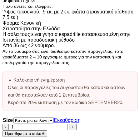
με φυσικό σχοινί.
Πολύ άνετες και ελαφριές.
Ύψος τακουνιού: 9 εκ. με 2 εκ. φιάπα (πραγματική αίσθηση
7,5 εκ.)
Φόρμα: Κανονική
Χειροποίητα στην Ελλάδα
Η σόλα τους είναι γνήσια espadrille κατασκευασμένη στην
Ισπανία με παραδοσιακή μέθοδο
Από 36 ως 42 νούμερο.
Αν το νούμερο σας είναι διαθέσιμο κατόπιν παραγγελίας, τότε
χρειαζόμαστε 2 – 10 εργάσιμες ημέρες για την κατασκευή και
επεξεργασία της παραγγελίας σας.
☀️
Καλοκαιρινή ενημέρωση
Όλες οι παραγγελίες του Αυγούστου θα κατασκευαστούν
και θα αποσταλούν από
1 Σεπτεμβρίου
.
Κερδίστε
20% έκπτωση
με τον κωδικό
SEPTEMBER20
.
Size
Εκκαθάριση
Μαύρες
Καστόρινες
Προσθήκη στο καλάθι
Εσπαντριγιες