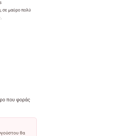
s
, σε μαύρο πολύ
.
€.
ερο που φοράς
υγούστου θα