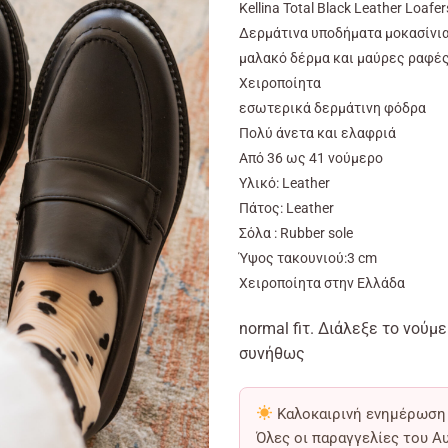
Kellina Total Black Leather Loafer
was:
τιμή
Δερμάτινα υποδήματα μοκασίνια
95,00€.
είναι:
μαλακό δέρμα και μαύρες ραφές
57,00
Χειροποίητα
εσωτερικά δερμάτινη φόδρα
Πολύ άνετα και ελαφριά
Από
36
ως
41
νούμερο
Υλικό:
Leather
Πάτος: Leather
Σόλα : Rubber sole
Ύψος τακουνιού:3 cm
Χειροποίητα στην Ελλάδα
normal fiτ. Διάλεξε το νούμ
συνήθως
Καλοκαιρινή ενημέρωση
Όλες οι παραγγελίες του Α