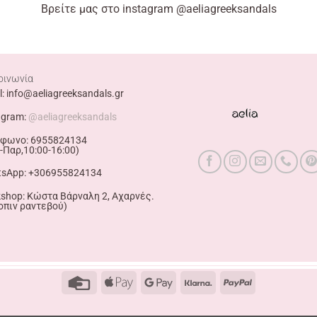
Βρείτε
μας στο
instagram
@aeliagreeksandals
οινωνία
l: info@aeliagreeksandals.gr
agram:
@aeliagreeksandals
φωνο: 6955824134
-Παρ,10:00-16:00)
sApp: +306955824134
shop: Κώστα Βάρναλη 2, Αχαρνές.
οπιν ραντεβού)
Credit
Apple
Google
Klarna
PayPal
Card
Pay
Pay