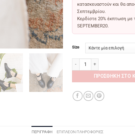
κατασκευαστούν και θα απ
Σεπτεμβρίου
.
Κερδίστε
20% έκπτωση
με 
SEPTEMBER20
.
Size
Kellina Total Black Leather Loafe
ΠΡΟΣΘΉΚΗ ΣΤΟ 
ΠΕΡΙΓΡΑΦΉ
ΕΠΙΠΛΈΟΝ ΠΛΗΡΟΦΟΡΊΕΣ