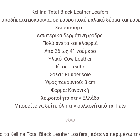
Kellina Total Black Leather Loafers
 υποδήματα μοκασίνια, σε μαύρο πολύ μαλακό δέρμα και μαύ
Χειροποίητα
εσωτερικά δερμάτινη φόδρα
Πολύ άνετα και ελαφριά
Από
36
ως
41
νούμερο
Υλικό: Cow
Leather
Πάτος: Leather
Σόλα : Rubber sole
Ύψος τακουνιού: 3 cm
Φόρμα: Κανονική
Χειροποίητα στην Ελλάδα
Μπορείτε να δείτε όλη την συλλογή
από
τα flats
εδώ
 τα Kellina Total Black Leather Loafers , πότε να περιμένω τ