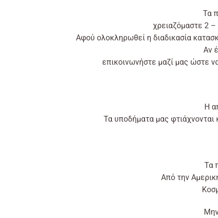
Τα 
χρειαζόμαστε 2 – 
Αφού
ολοκληρωθεί η διαδικασία κατασ
Αν
επικοινωνήστε
μαζί
μας
ώστε
να
Η α
Τα υποδήματα μας
φτιάχνονται
Τα 
Από
την Αμερι
Kοσμ
Μην