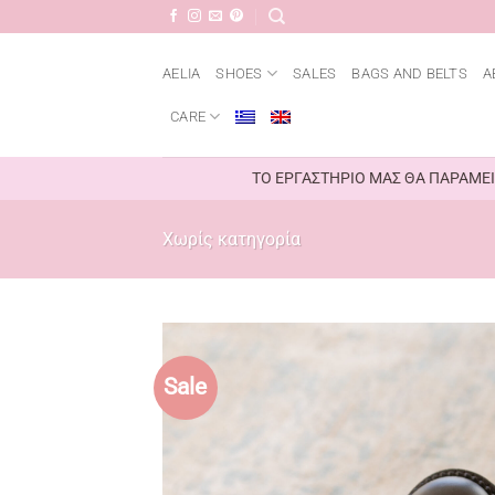
Μετάβαση
στο
περιεχόμενο
AELIA
SHOES
SALES
BAGS AND BELTS
A
CARE
ΤΟ ΕΡΓΑΣΤΗΡΙΟ ΜΑΣ ΘΑ ΠΑΡΑΜΕΙΝ
Χωρίς κατηγορία
Sale