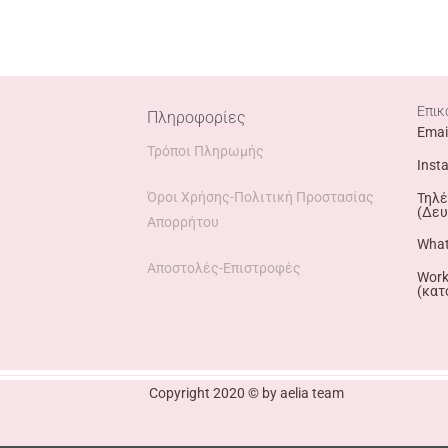
Επικ
Πληροφορίες
Emai
Τρόποι Πληρωμής
Inst
Όροι Χρήσης-Πολιτική Προστασίας
Τηλέ
(Δευ
Απορρήτου
What
Αποστολές-Επιστροφές
Work
(κατ
Copyright 2020 © by aelia team