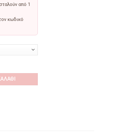
οσταλούν από
1
τον κωδικό
rs ποσότητα
ΚΑΛΆΘΙ