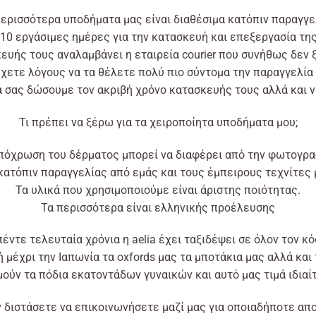
περισσότερα υποδήματα μας είναι διαθέσιμα κατόπιν παραγγε
10 εργάσιμες ημέρες για την κατασκευή και επεξεργασία τη
κευής τους
αναλαμβάνει
η
εταιρεία
courier που συνήθως δεν ξ
έχετε
λόγους
να τα θέλετε
πολύ
πιο σύντομα την παραγγελία 
 σας δώσουμε τον ακριβή χρόνο κατασκευής τους
αλλά
και ν
Τι πρέπει να ξέρω για τα χειροποίητα υποδήματα μου;
πόχρωση του δέρματος μπορεί να διαφέρει από την φωτογρα
κατόπιν
παραγγελίας
από
εμάς και τους έμπειρους τεχνίτες
Τα
υλικά
που χρησιμοποιούμε
είναι
άριστης ποιότητας.
Τα περισσότερα
είναι
ελληνικής προέλευσης
πέντε τελευταία χρόνια η
aelia
έχει
ταξιδέψει σε
όλον
τον κό
κή
μέχρι
την Ιαπωνία τα oxfords μας
τα
μποτάκια μας
αλλά
και 
ούν τα πόδια εκατοντάδων γυναικών και αυτό μας τιμά ιδιαί
 διστάσετε να
επικοινωνήσετε
μαζί μας για οποιαδήποτε απο