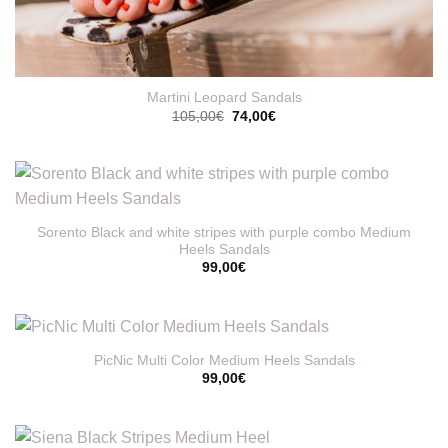
Martini Leopard Sandals
Original
Η
105,00
€
74,00
€
price
τρέχουσα
was:
τιμή
105,00€.
είναι:
74,00€.
Sorento Black and white stripes with purple combo Medium
Heels Sandals
99,00
€
PicNic Multi Color Medium Heels Sandals
99,00
€