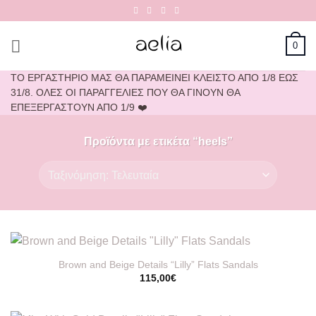
Μετάβαση
στο
περιεχόμενο
0
ΤΟ ΕΡΓΑΣΤΗΡΙΟ ΜΑΣ ΘΑ ΠΑΡΑΜΕΙΝΕΙ ΚΛΕΙΣΤΟ ΑΠΟ 1/8 ΕΩΣ
31/8. ΟΛΕΣ ΟΙ ΠΑΡΑΓΓΕΛΙΕΣ ΠΟΥ ΘΑ ΓΙΝΟΥΝ ΘΑ
ΕΠΕΞΕΡΓΑΣΤΟΥΝ ΑΠΟ 1/9 ❤️
Προϊόντα με ετικέτα “heels”
Brown and Beige Details “Lilly” Flats Sandals
115,00
€