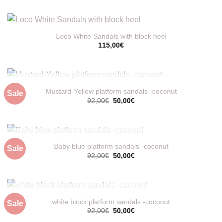
Loco White Sandals with block heel
115,00
€
ΕΞΑΝΤΛΗΜΈΝΟ
Mustard-Yellow platform sandals -coconut
Sale
Original
Η
92,00
€
50,00
€
price
τρέχουσα
was:
τιμή
92,00€.
είναι:
50,00€.
ΕΞΑΝΤΛΗΜΈΝΟ
Baby blue platform sandals -coconut
Sale
Original
Η
92,00
€
50,00
€
price
τρέχουσα
was:
τιμή
92,00€.
είναι:
50,00€.
ΕΞΑΝΤΛΗΜΈΝΟ
white block platform sandals -coconut
Sale
Original
Η
92,00
€
50,00
€
price
τρέχουσα