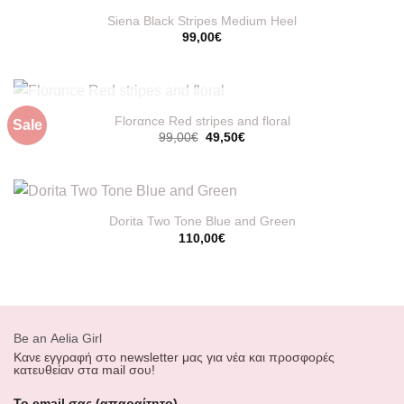
Siena Black Stripes Medium Heel
99,00
€
ΕΞΑΝΤΛΗΜΈΝΟ
Florαnce Red stripes and floral
Sale
Original
Η
99,00
€
49,50
€
price
τρέχουσα
was:
τιμή
99,00€.
είναι:
49,50€.
Dorita Two Tone Blue and Green
110,00
€
Βe an Αelia Girl
Κανε εγγραφή στο newsletter μας για νέα και προσφορές
κατευθείαν στα mail σου!
Το email σας (απαραίτητο)