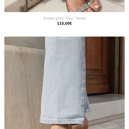
Snake print “Fay” Heels
115,00
€