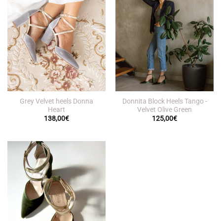
Grey Velvet heels Donna
Donnita Block Heels Tango -
Heart
Velvet Olive Green
138,00
€
125,00
€