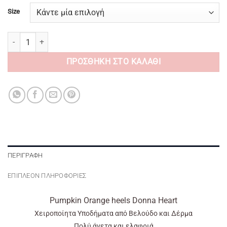
Size
Pumpkin Orange heels Donna Heart ποσότητα
ΠΡΟΣΘΉΚΗ ΣΤΟ ΚΑΛΆΘΙ
ΠΕΡΙΓΡΑΦΉ
ΕΠΙΠΛΈΟΝ ΠΛΗΡΟΦΟΡΊΕΣ
Pumpkin Orange heels Donna Heart
Χειροποίητα Υποδήματα από Βελούδο και Δέρμα
Πολύ άνετα και ελαφριά