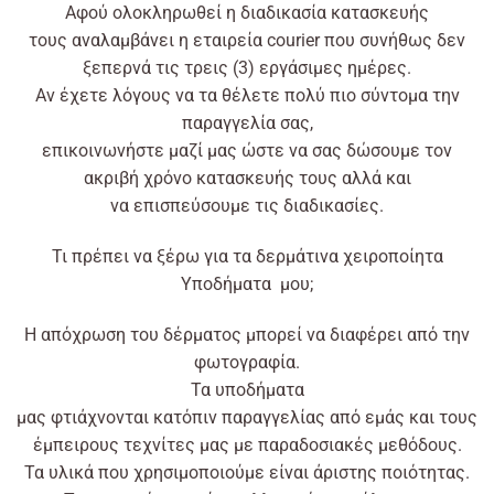
Αφού
ολοκληρωθεί η διαδικασία κατασκευής
τους
αναλαμβάνει
η
εταιρεία
courier που συνήθως δεν
ξεπερνά τις τρεις (3) εργάσιμες ημέρες.
Αν
έχετε
λόγους
να τα θέλετε
πολύ
πιο σύντομα την
παραγγελία σας,
επικοινωνήστε
μαζί
μας
ώστε
να σας δώσουμε τον
ακριβή χρόνο κατασκευής τους
αλλά
και
να
επισπεύσουμε
τις διαδικασίες.
Τι πρέπει να ξέρω για τα δερμάτινα χειροποίητα
Υποδήματα μου;
Η απόχρωση του δέρματος μπορεί να διαφέρει από την
φωτογραφία.
Τα υποδήματα
μας
φτιάχνονται
κατόπιν
παραγγελίας
από
εμάς και τους
έμπειρους τεχνίτες μας με παραδοσιακές μεθόδους.
Τα
υλικά
που χρησιμοποιούμε
είναι
άριστης ποιότητας.