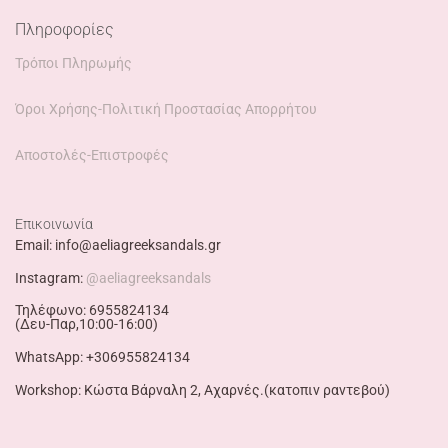
Πληροφορίες
Τρόποι Πληρωμής
Όροι Χρήσης-Πολιτική Προστασίας Απορρήτου
Αποστολές-Επιστροφές
Επικοινωνία
Email: info@aeliagreeksandals.gr
Instagram:
@aeliagreeksandals
Τηλέφωνο: 6955824134
(Δευ-Παρ,10:00-16:00)
WhatsApp: +306955824134
Workshop: Κώστα Βάρναλη 2, Αχαρνές.(κατοπιν ραντεβού)