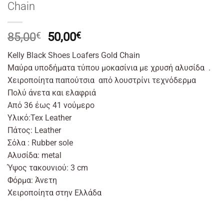
Chain
Original
Η
85,00
€
50,00
€
price
τρέχουσα
Kelly Black Shoes Loafers Gold Chain
was:
τιμή
Μαύρα υποδήματα
τύπου
μοκασίνια με χρυσή αλυσίδα .
85,00€.
είναι:
Χειροποίητα παπούτσια
από
λουστρίνι
τεχνόδερμα
50,00€.
Πολύ άνετα και ελαφριά
Από
36
έως
41
νούμερο
Υλικό:Tex
Leather
Πάτος: Leather
Σόλα : Rubber sole
Αλυσίδα: metal
Ύψος τακουνιού: 3 cm
Φόρμα: Άνετη
Χειροποίητα στην Ελλάδα