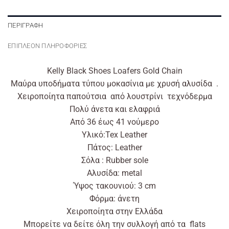
ΠΕΡΙΓΡΑΦΉ
ΕΠΙΠΛΈΟΝ ΠΛΗΡΟΦΟΡΊΕΣ
Kelly Black Shoes Loafers Gold Chain
Μαύρα υποδήματα
τύπου
μοκασίνια με χρυσή αλυσίδα .
Χειροποίητα παπούτσια
από
λουστρίνι
τεχνόδερμα
Πολύ άνετα και ελαφριά
Από
36
έως
41
νούμερο
Υλικό:Tex
Leather
Πάτος: Leather
Σόλα : Rubber sole
Αλυσίδα: metal
Ύψος τακουνιού: 3 cm
Φόρμα: άνετη
Χειροποίητα στην Ελλάδα
Μπορείτε να δείτε όλη την συλλογή
από
τα flats