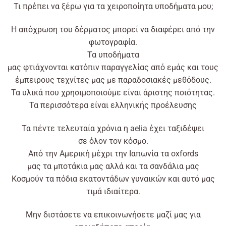
Τι πρέπει να ξέρω για τα χειροποίητα υποδήματα μου;
Η απόχρωση του δέρματος μπορεί να διαφέρει από την
φωτογραφία.
Τα υποδήματα
μας
φτιάχνονται
κατόπιν
παραγγελίας
από
εμάς και τους
έμπειρους τεχνίτες μας με παραδοσιακές μεθόδους.
Τα
υλικά
που χρησιμοποιούμε
είναι
άριστης ποιότητας.
Τα περισσότερα
είναι
ελληνικής προέλευσης
Τα πέντε τελευταία χρόνια η
aelia
έχει
ταξιδέψει
σε
όλον
τον κόσμο.
Από
την Αμερική
μέχρι
την Ιαπωνία τα oxfords
μας
τα
μποτάκια μας
αλλά
και τα σανδάλια μας
Kοσμούν τα πόδια εκατοντάδων γυναικών και αυτό μας
τιμά ιδιαίτερα.
Μην διστάσετε να
επικοινωνήσετε
μαζί μας για