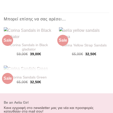
Μπορεί επίσης να σας αρέσει…
Sale
Sale
Corina Sandals in Black
Corina Yellow Strap Sandals
gladiator
Original
Η
Original
Η
59,00
€
39,00
€
65,00
€
32,50
€
price
τρέχουσα
price
τρέχουσα
was:
τιμή
was:
τιμή
59,00€.
είναι:
65,00€.
είναι:
39,00€.
32,50€.
ΕΞΑΝΤΛΗΜΈΝΟ
Corina Sandals Green
Sale
Original
Η
65,00
€
32,50
€
price
τρέχουσα
was:
τιμή
65,00€.
είναι:
32,50€.
Βe an Αelia Girl
Κανε εγγραφή στο newsletter μας για νέα και προσφορές
κατευθείαν στα mail σου!