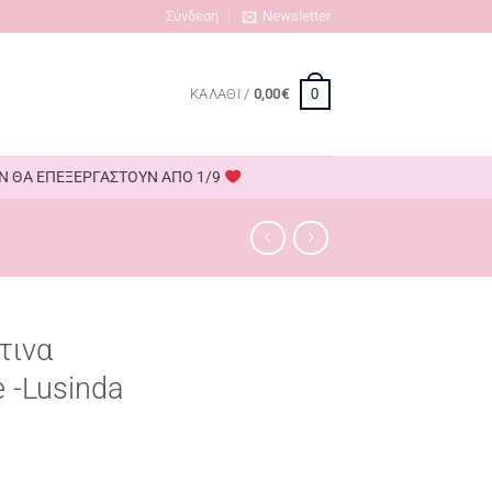
Σύνδεση
Newsletter
0
ΚΑΛΆΘΙ /
0,00
€
ΟΥΝ ΘΑ ΕΠΕΞΕΡΓΑΣΤΟΥΝ ΑΠΟ 1/9
τινα
 -Lusinda