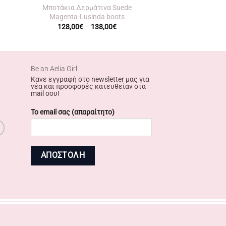
Μποτάκια Δερμάτινα Suede
Magenta-Lusinda boots
Price
128,00
€
–
138,00
€
:
range:
00€
128,00€
gh
through
00€
138,00€
Βe an Αelia Girl
Κανε εγγραφή στο newsletter μας για
νέα και προσφορές κατευθείαν στα
mail σου!
Το email σας (απαραίτητο)