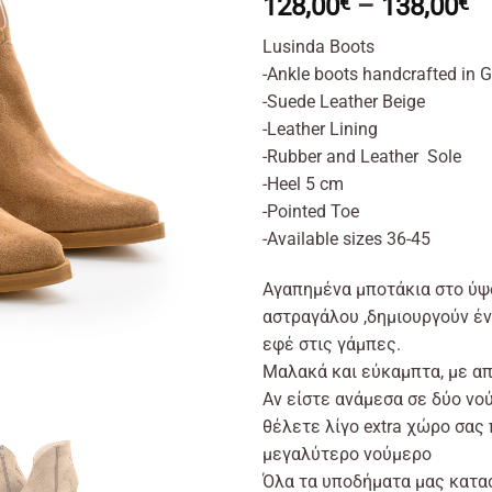
Pr
128,00
€
–
138,00
€
ra
Lusinda Boots
1
-Ankle boots handcrafted in 
t
-Suede Leather Beige
1
-Leather Lining
-Rubber and Leather Sole
-Heel 5 cm
-Pointed Toe
-Available sizes 36-45
Αγαπημένα μποτάκια στο ύψ
αστραγάλου ,δημιουργούν έ
εφέ στις γάμπες.
Μαλακά και εύκαμπτα, με α
Αν είστε ανάμεσα σε δύο νο
θέλετε λίγο extra χώρο σας
μεγαλύτερο νούμερο
Όλα τα υποδήματα μας κατα