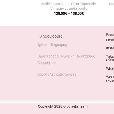
Ankle Boots Suede Color Tapenade-
Μπ
Vintage -Lusinda boots
Price
128,00
€
–
138,00
€
range:
128,00€
through
138,00€
Επικ
Πληροφορίες
Emai
Τρόποι Πληρωμής
Inst
Όροι Χρήσης-Πολιτική Προστασίας
Τηλέ
(Δευ
Απορρήτου
What
Αποστολές-Επιστροφές
Work
(κατ
Copyright 2020 © by aelia team