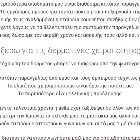
περισσότερα υποδήματα μας είναι διαθέσιμα κατόπιν παραγγε
10 εργάσιμες ημέρες για την κατασκευή και επεξεργασία τη
υής τους αναλαμβάνει η εταιρεία courier που συνήθως δεν ξ
έχετε λογούς να τα θέλετε πολυ πιο σύντομα την παραγγελία 
 σας δώσουμε τον ακριβή χρόνο κατασκευής τους αλλά και ν
 ξέρω για τις δερμάτινες χειροποίητε
πόχρωση του δέρματος μπορεί να διαφέρει από την φωτογρα
κατόπιν παραγγελίας από εμάς και τους έμπειρους τεχνίτες
Τα υλικά που χρησιμοποιούμε είναι άριστης ποιότητας.
Τα περισσότερα είναι ελληνικής προέλευσης
πέντε τελευταία χρόνια η aelia έχει ταξιδέψει σε όλον τον κό
 μέχρι την Ιαπωνία τα oxfords μας ,τα μποτάκια μας αλλά και
ούν τα πόδια εκατοντάδων γυναικών και αυτό μας τιμά ιδιαί
 διστάσετε να επικοινωνήσετε μαζί μας για οποιαδήποτε απο