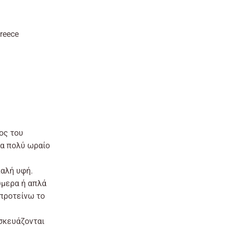
ice
nge:
28,00€
Greece
hrough
38,00€
ος του
να πολύ ωραίο
παλή υφή.
ύμερα ή απλά
 προτείνω το
σκευάζονται