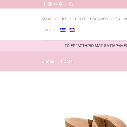
Μετάβαση
στο
περιεχόμενο
AELIA
SHOES
SALES
BAGS AND BELTS
A
CARE
ΤΟ ΕΡΓΑΣΤΗΡΙΟ ΜΑΣ ΘΑ ΠΑΡΑΜΕΙΝ
Shoes
/
Boots