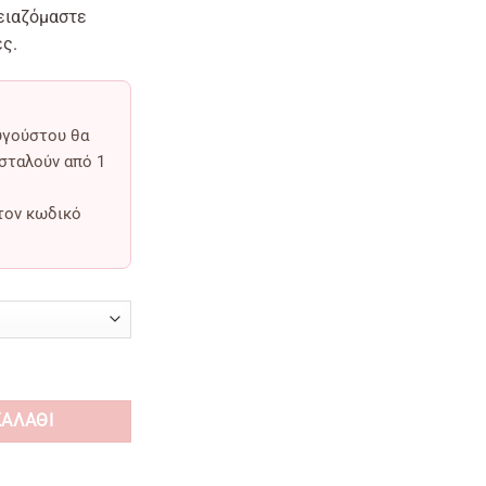
ειαζόμαστε
ς.
υγούστου θα
οσταλούν από
1
τον κωδικό
Beige -Lusinda boots ποσότητα
ΚΑΛΆΘΙ