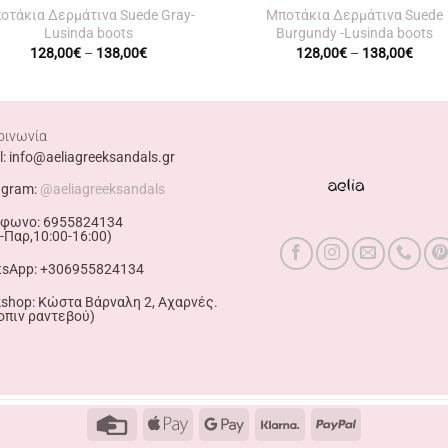
οτάκια Δερμάτινα Suede Gray-
Μποτάκια Δερμάτινα Suede
Lusinda boots
Burgundy -Lusinda boots
Price
Price
128,00
€
–
138,00
€
128,00
€
–
138,00
€
range:
range
128,00€
128,
through
throu
138,00€
138,
οινωνία
l: info@aeliagreeksandals.gr
agram:
@aeliagreeksandals
φωνο: 6955824134
-Παρ,10:00-16:00)
sApp: +306955824134
shop: Κώστα Βάρναλη 2, Αχαρνές.
οπιν ραντεβού)
Credit
Apple
Google
Klarna
PayPal
Card
Pay
Pay