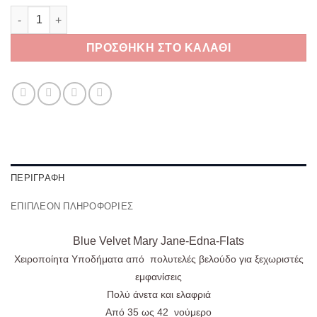
Blue Velvet Mary Jane-Edna-Flats ποσότητα
ΠΡΟΣΘΉΚΗ ΣΤΟ ΚΑΛΆΘΙ
ΠΕΡΙΓΡΑΦΉ
ΕΠΙΠΛΈΟΝ ΠΛΗΡΟΦΟΡΊΕΣ
Blue Velvet Mary Jane-Edna-Flats
Χειροποίητα Υποδήματα από πολυτελές βελούδο για ξεχωριστές
εμφανίσεις
Πολύ άνετα και ελαφριά
Από
35
ως
42
νούμερο