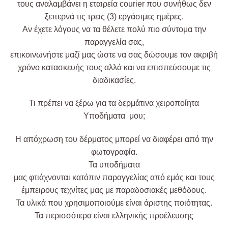
τους
αναλαμβάνει
η
εταιρεία
courier που συνήθως δεν
ξεπερνά τις τρεις (3) εργάσιμες ημέρες.
Αν
έχετε
λόγους
να τα θέλετε
πολύ
πιο σύντομα την
παραγγελία σας,
επικοινωνήστε
μαζί
μας
ώστε
να σας δώσουμε τον ακριβή
χρόνο κατασκευής τους
αλλά
και να
επισπεύσουμε
τις
διαδικασίες.
Τι πρέπει να ξέρω για τα δερμάτινα χειροποίητα
Υποδήματα μου;
Η απόχρωση του δέρματος μπορεί να διαφέρει από την
φωτογραφία.
Τα υποδήματα
μας
φτιάχνονται
κατόπιν
παραγγελίας
από
εμάς και τους
έμπειρους τεχνίτες μας με παραδοσιακές μεθόδους.
Τα
υλικά
που χρησιμοποιούμε
είναι
άριστης ποιότητας.
Τα περισσότερα
είναι
ελληνικής προέλευσης