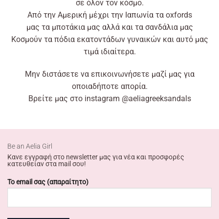
σε
όλον
τον κόσμο.
Από
την Αμερική
μέχρι
την Ιαπωνία τα oxfords
μας
τα
μποτάκια μας
αλλά
και τα σανδάλια μας
Kοσμούν τα πόδια εκατοντάδων γυναικών και αυτό μας
τιμά ιδιαίτερα.
Μην διστάσετε να
επικοινωνήσετε
μαζί μας για
οποιαδήποτε απορία.
Βρείτε
μας στο
instagram
@aeliagreeksandals
Βe an Αelia Girl
Κανε εγγραφή στο newsletter μας για νέα και προσφορές
κατευθείαν στα mail σου!
Το email σας (απαραίτητο)