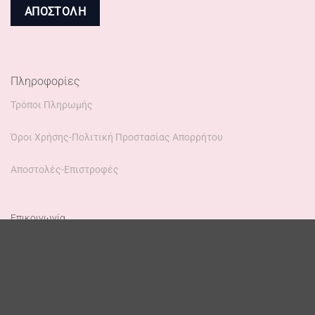
Πληροφορίες
Τρόποι Πληρωμής
Όροι Χρήσης-Πολιτική Προστασίας Απορρήτου
Αποστολές-Επιστροφές
Επικοινωνία
Email: info@aeliagreeksandals.gr
Instagram:
@aeliagreeksandals
Τηλέφωνο: 6955824134
(Δευ-Παρ,10:00-16:00)
WhatsApp: +306955824134