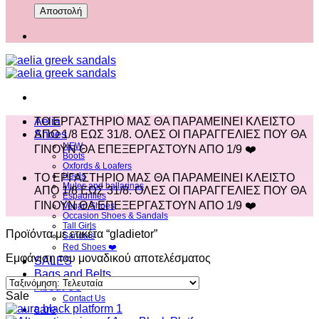
Aelia
ΤΟ ΕΡΓΑΣΤΗΡΙΟ ΜΑΣ ΘΑ ΠΑΡΑΜΕΙΝΕΙ ΚΛΕΙΣΤΟ
Shoes
ΑΠΟ 1/8 ΕΩΣ 31/8. ΟΛΕΣ ΟΙ ΠΑΡΑΓΓΕΛΙΕΣ ΠΟΥ ΘΑ
NEW
ΓΙΝΟΥΝ ΘΑ ΕΠΕΞΕΡΓΑΣΤΟΥΝ ΑΠΟ 1/9 ❤️
Boots
Oxfords & Loafers
Heels
ΤΟ ΕΡΓΑΣΤΗΡΙΟ ΜΑΣ ΘΑ ΠΑΡΑΜΕΙΝΕΙ ΚΛΕΙΣΤΟ
Mules and ballarinas
ΑΠΟ 1/8 ΕΩΣ 31/8. ΟΛΕΣ ΟΙ ΠΑΡΑΓΓΕΛΙΕΣ ΠΟΥ ΘΑ
Espadrilles
ΓΙΝΟΥΝ ΘΑ ΕΠΕΞΕΡΓΑΣΤΟΥΝ ΑΠΟ 1/9 ❤️
Vegan Shoes
Occasion Shoes & Sandals
Tall Girls
Προϊόντα με ετικέτα “gladietor”
Sandals
Red Shoes ❤️
Εμφάνιση του μοναδικού αποτελέσματος
SALES
Bags and Belts
About Us
Sale
Contact Us
care