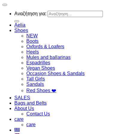
Αναζήτηση για:
Aelia
Shoes
NEW
Boots
Oxfords & Loafers
Heels
Mules and ballarinas
Espadrilles
Vegan Shoes
Occasion Shoes & Sandals
Tall Girls
Sandals
Red Shoes ❤️
SALES
Bags and Belts
About Us
Contact Us
care
care