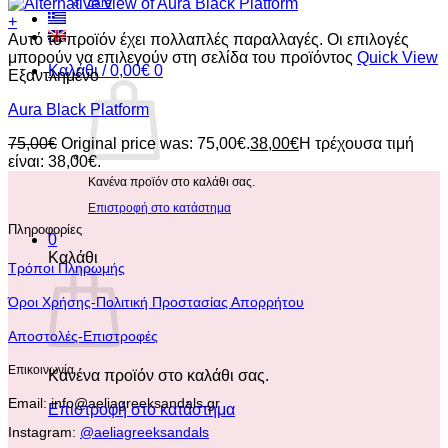
care
+
Αυτό το προϊόν έχει πολλαπλές παραλλαγές. Οι επιλογές
μπορούν να επιλεγούν στη σελίδα του προϊόντος
Quick View
Καλάθι /
0,00
€
0
Εξαντλημένο
Aura Black Platform
75,00
€
Original price was: 75,00€.
38,00
€
Η τρέχουσα τιμή
είναι: 38,00€.
Κανένα προϊόν στο καλάθι σας.
Επιστροφή στο κατάστημα
Πληροφορίες
0
Καλάθι
Τρόποι Πληρωμής
Όροι Χρήσης-Πολιτική Προστασίας Απορρήτου
Αποστολές-Επιστροφές
Επικοινωνία
Κανένα προϊόν στο καλάθι σας.
Email: info@aeliagreeksandals.gr
Επιστροφή στο κατάστημα
Instagram:
@aeliagreeksandals