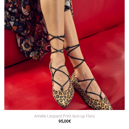
Amelie Leopard Print lace up Flats
95,00
€