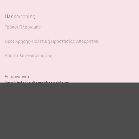
Πληροφορίες
Τρόποι Πληρωμής
Όροι Χρήσης-Πολιτική Προστασίας Απορρήτου
Αποστολές-Επιστροφές
Επικοινωνία
Email: info@aeliagreeksandals.gr
Instagram:
@aeliagreeksandals
Τηλέφωνο: 6955824134
(Δευ-Παρ,10:00-16:00)
WhatsApp: +306955824134
Workshop: Κώστα Βάρναλη 2, Αχαρνές.(κατοπιν ραντεβού)