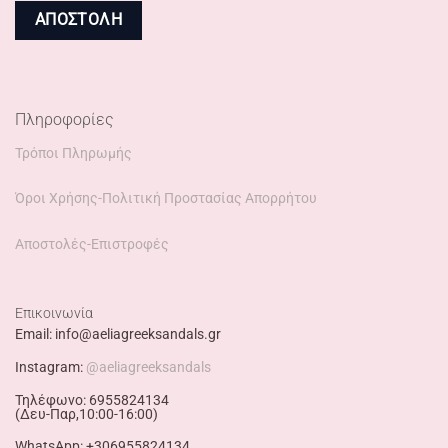
Πληροφορίες
Τρόποι Πληρωμής
Όροι Χρήσης-Πολιτική Προστασίας Απορρήτου
Αποστολές-Επιστροφές
Επικοινωνία
Email: info@aeliagreeksandals.gr
Instagram:
@aeliagreeksandals
Τηλέφωνο: 6955824134
(Δευ-Παρ,10:00-16:00)
WhatsApp: +306955824134