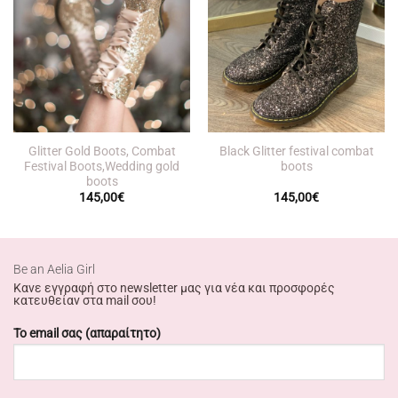
Glitter Gold Boots, Combat
Black Glitter festival combat
Festival Boots,Wedding gold
boots
boots
145,00
€
145,00
€
Βe an Αelia Girl
Κανε εγγραφή στο newsletter μας για νέα και προσφορές
κατευθείαν στα mail σου!
Το email σας (απαραίτητο)