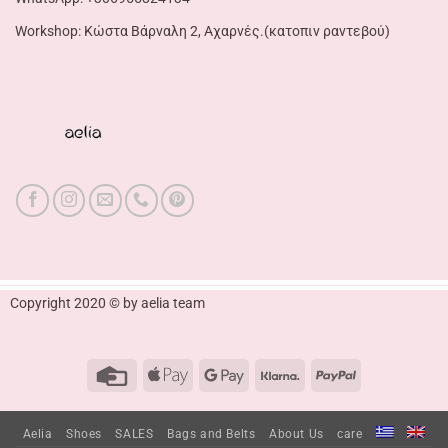
Workshop: Κώστα Βάρναλη 2, Αχαρνές.(κατοπιν ραντεβού)
Copyright 2020 © by aelia team
Credit
Apple
Google
Klarna
PayPal
Card
Pay
Pay
Aelia
Shoes
SALES
Bags and Belts
About Us
care